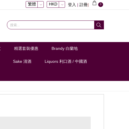
繁體
HKD
登入
|
註冊
|
0
支
精選套裝優惠
Brandy 白蘭地
Sake 清酒
Liquors 利口酒 / 中國酒