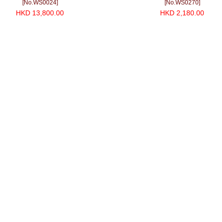
[No.WS0024]
[No.WS0270]
HKD 13,800.00
HKD 2,180.00