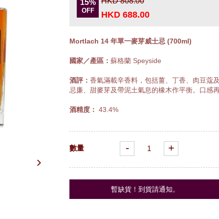
HKD 808.00
15%
OFF
HKD 688.00
Mortlach 14 年單一麥芽威士忌 (700ml)
國家／產區：
蘇格蘭 Speyside
酒評：
香氣滿載辛香料，包括薑、丁香、肉豆蔻
忌廉、甜麥芽及帶泥土氣息的橡木作平衡。口感
酒精度：
43.4%
-
+
數量
暫缺貨！到貨請通知。