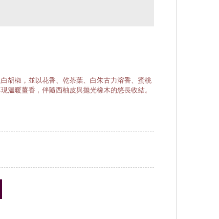
及白胡椒，並以花香、乾茶葉、白朱古力溶香、蜜桃
再現溫暖薑香，伴隨西柚皮與拋光橡木的悠長收結。