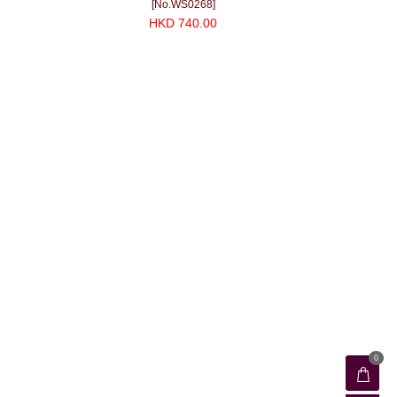
[No.WS0268]
HKD 740.00
0