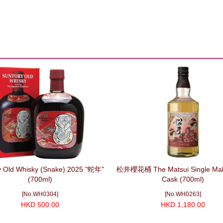
y Old Whisky (Snake) 2025 "蛇年"
松井櫻花桶 The Matsui Single Malt
(700ml)
Cask (700ml)
[No.WH0304]
[No.WH0263]
HKD 500.00
HKD 1,180.00