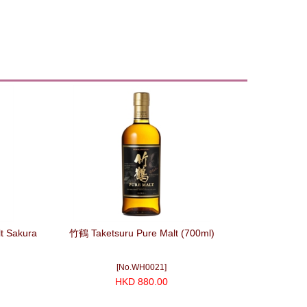
 Sakura
竹鶴 Taketsuru Pure Malt (700ml)
[No.WH0021]
HKD 880.00