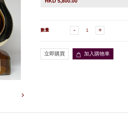
HKD 5,800.00
-
+
數量