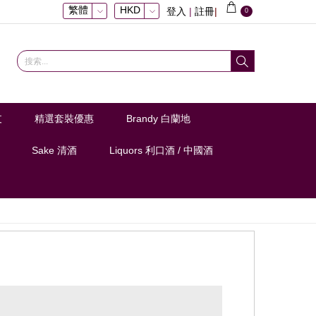
繁體
HKD
登入
|
註冊
|
0
支
精選套裝優惠
Brandy 白蘭地
Sake 清酒
Liquors 利口酒 / 中國酒