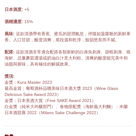
日本酒度:
+5
酒精濃度:
15%
風味:
這款清酒帶有香蕉、蜜瓜的甜潤氣息，伴隨如菠蘿般的新鮮果
香。入口甘甜，酸度清爽，尾段溫和乾淨，餘韻悠長而不膩。
配搭:
這款清酒非常適合配搭各類新鮮的白身魚刺身、甜蝦刺身、燒
海鮮、忌廉蘑菇濃湯或奶油白汁意大利粉。清爽的酸度能完美中和
油脂與腥味，具有極佳的解膩效果。
獎項:
金獎：Kura Master 2023
最高金賞：葡萄酒杯品嚐美味日本酒大獎 2023（Wine Glass
Delicious Sake Award 2023）
金獎：日本美酒大賞（Fine SAKE Award 2021）
白金獎（純米大吟釀部門）、食物搭配獎（海鮮義大利麵）：米蘭
日本酒競賽 2022（Milano Sake Challenge 2022）