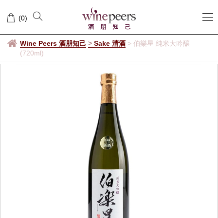
(
0
)
Wine Peers 酒朋知己
>
Sake 清酒
>
伯樂星 純米大吟釀
(720ml)