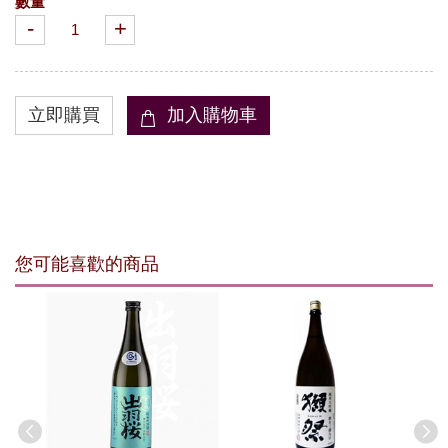
數量
-
+
您可能喜歡的商品
大吟釀