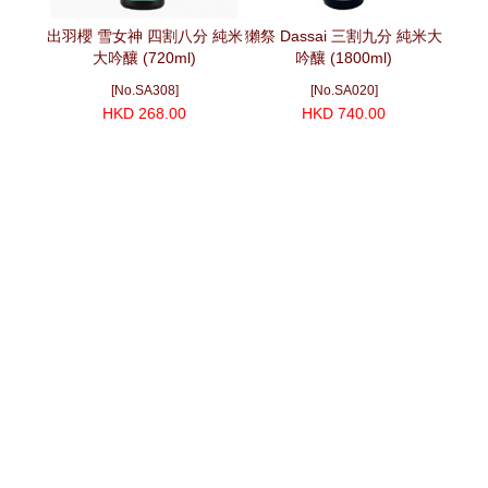
出羽櫻 雪女神 四割八分 純米
獺祭 Dassai 三割九分 純米大
風の森
大吟釀 (720ml)
吟釀 (1800ml)
桶熟成
[No.SA308]
[No.SA020]
HKD 268.00
HKD 740.00