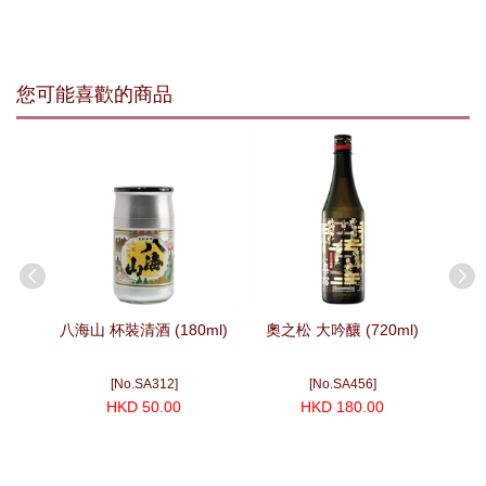
您可能喜歡的商品
tion
中採り無
)
八海山 杯裝清酒 (180ml)
奧之松 大吟釀 (720ml)
伯樂星
[No.SA312]
[No.SA456]
HKD 50.00
HKD 180.00