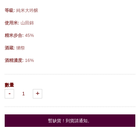
等級:
純米大吟醸
使用米:
山田錦
精米步合:
45%
酒蔵:
獺祭
酒精濃度:
16%
數量
-
+
暫缺貨！到貨請通知。