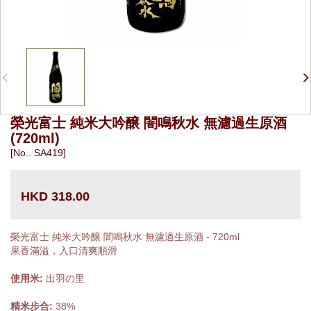
榮光富士 純米大吟醸 闇鳴秋水 無濾過生原酒
(720ml)
[No.. SA419]
HKD 318.00
榮光富士 純米大吟醸 闇鳴秋水 無濾過生原酒 - 720ml
果香滿溢，入口清爽順滑
使用米:
出羽の里
精米步合:
38%