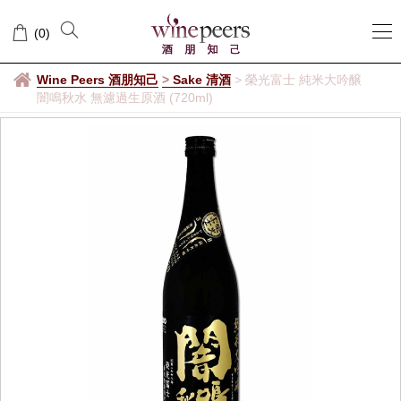
(
0
)
Wine Peers 酒朋知己
>
Sake 清酒
>
榮光富士 純米大吟醸
闇鳴秋水 無濾過生原酒 (720ml)