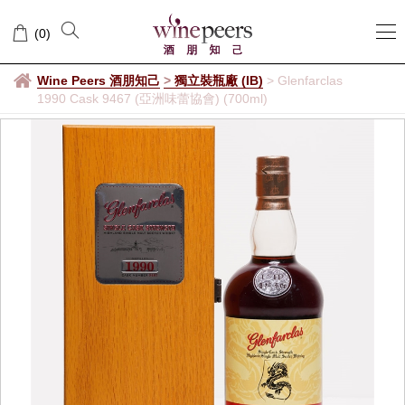
(
0
)
Wine Peers 酒朋知己
>
獨立裝瓶廠 (IB)
>
Glenfarclas
1990 Cask 9467 (亞洲味蕾協會) (700ml)