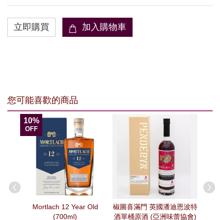
您可能喜歡的商品
10%
OFF
 Sherry
Mortlach 12 Year Old
椒圖喜滿門 英國潘迪恩波特
The 
(700ml)
酒單桶原酒 (亞洲味蕾協會)
20