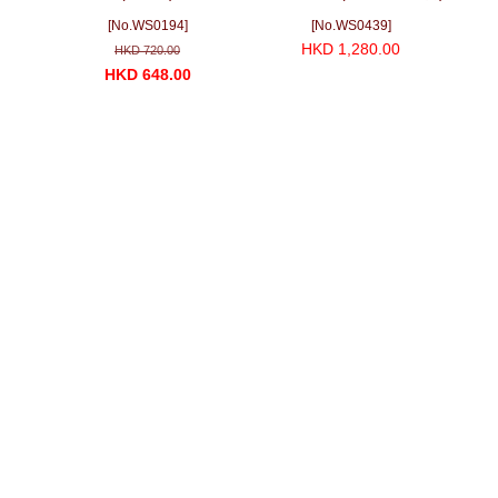
(700ml)
[No.WS0194]
[No.WS0439]
HKD 1,280.00
HKD 720.00
HKD 648.00