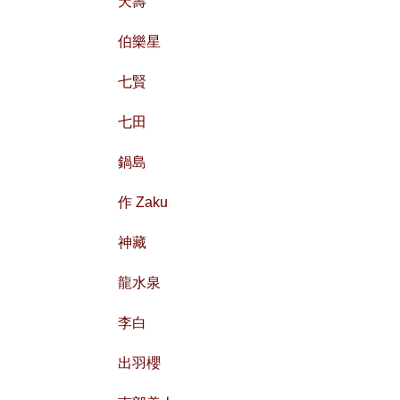
天壽
伯樂星
七賢
七田
鍋島
作 Zaku
神藏
龍水泉
李白
出羽櫻