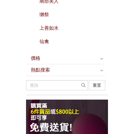
南部美人
獺祭
上善如水
仙禽
價格
熱點搜索
重置