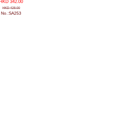
HKD 342.00
HKD 428.00
No.:SA253