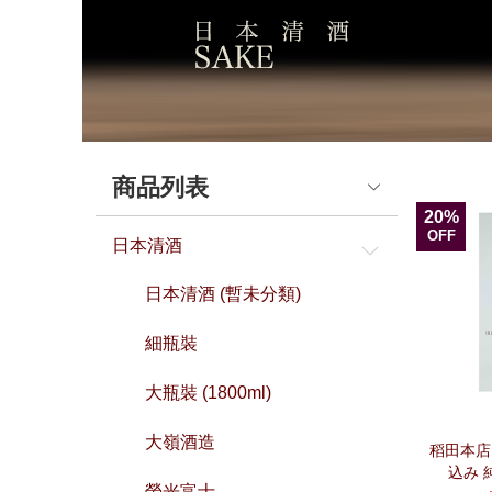
商品列表
20%
OFF
日本清酒
日本清酒 (暫未分類)
細瓶裝
大瓶裝 (1800ml)
大嶺酒造
稻田本店 I
込み 純
榮光富士