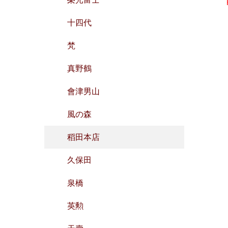
十四代
梵
真野鶴
會津男山
風の森
稻田本店
久保田
泉橋
英勲