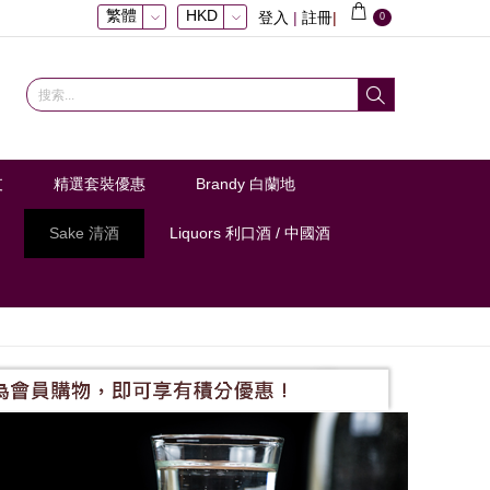
繁體
HKD
登入
|
註冊
|
0
支
精選套裝優惠
Brandy 白蘭地
Sake 清酒
Liquors 利口酒 / 中國酒