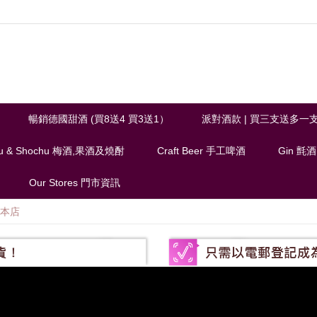
暢銷德國甜酒 (買8送4 買3送1）
派對酒款 | 買三支送多一
u & Shochu 梅酒,果酒及燒酎
Craft Beer 手工啤酒
Gin 氈酒
Our Stores 門市資訊
本店