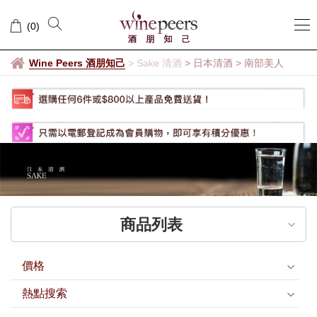
南
(
0
)
部
美
Wine Peers 酒朋知己
>
Sake 清酒
> 日本清酒
>
南部美人
人
商品列表
價格
熱點搜索