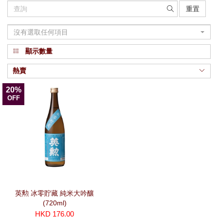
重置
沒有選取任何項目
顯示數量
熱賣
20%
OFF
英勲 冰零貯藏 純米大吟釀
(720ml)
HKD 176.00