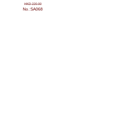
HKD 220.00
No.:SA068