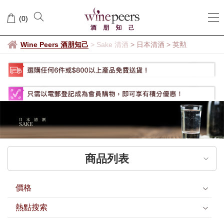
英
(
0
)
勲
Wine Peers 酒朋知己
>
Sake 清酒
> 日本清酒
>
英勲
商品列表
價格
熱點搜索