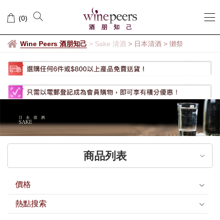
獺
(
0
)
祭
Wine Peers 酒朋知己
>
Sake 清酒
> 日本清酒
>
獺祭
商品列表
價格
熱點搜索