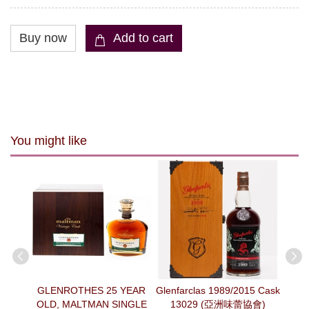
You might like
ted
GLENROTHES 25 YEAR
Glenfarclas 1989/2015 Cask
Kav
x-Ruby
OLD, MALTMAN SINGLE
13029 (亞洲味蕾協會)
Cas