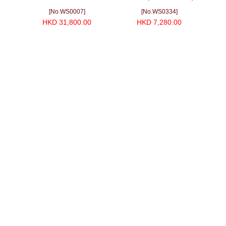
enght
CASK (700ml)
(700ml)
十年磨一
[No.WS0007]
[No.WS0334]
HKD 31,800.00
HKD 7,280.00