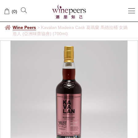
(
0
)
Wine Peers
>
Kavalan Madeira Cask 葛瑪蘭 馬德拉桶 女媧
造人 (亞洲味蕾協會) (700ml)