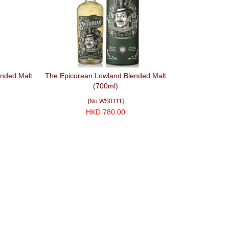
ended Malt
The Epicurean Lowland Blended Malt
(700ml)
[No.WS0111]
HKD 780.00