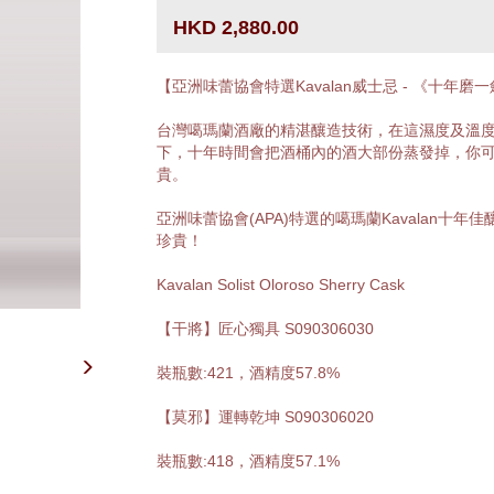
HKD 2,880.00
【亞洲味蕾協會特選Kavalan威士忌 - 《十年磨一
台灣噶瑪蘭酒廠的精湛釀造技術，在這濕度及溫
下，十年時間會把酒桶內的酒大部份蒸發掉，你
貴。
亞洲味蕾協會(APA)特選的噶瑪蘭Kavalan十年
珍貴！
Kavalan Solist Oloroso Sherry Cask
【干將】匠心獨具 S090306030
裝瓶數:421，酒精度57.8%
【莫邪】運轉乾坤 S090306020
裝瓶數:418，酒精度57.1%