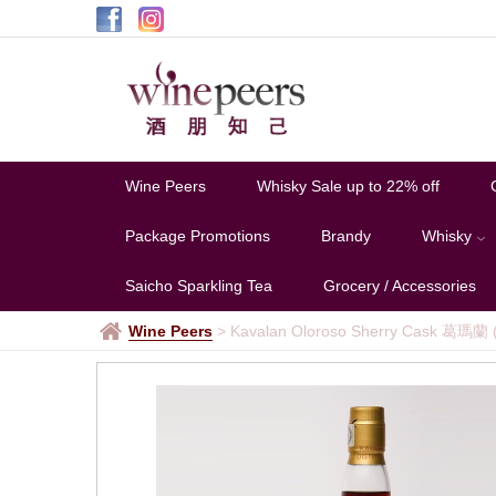
Wine Peers
Whisky Sale up to 22% off
Package Promotions
Brandy
Whisky
Saicho Sparkling Tea
Grocery / Accessories
Wine Peers
>
Kavalan Oloroso Sherry Cask