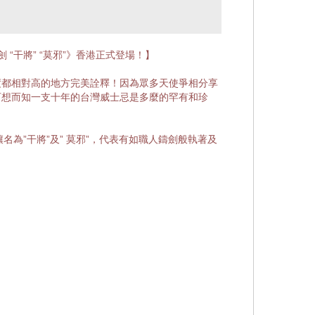
劍 “干將” “莫邪”》香港正式登場！】
度都相對高的地方完美詮釋！因為眾多天使爭相分享
可想而知一支十年的台灣威士忌是多麼的罕有和珍
佳釀名為”干將”及” 莫邪”，代表有如職人鑄劍般執著及