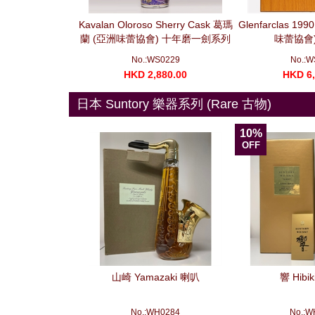
Moscatel Sherry
Kavalan Oloroso Sherry Cask 葛瑪
Glenfarclas 199
 Moscatel 雪莉桶
蘭 (亞洲味蕾協會) 十年磨一劍系列
味蕾協會) 
 (700ml)
莫邪 (700ml)
S0400
No.:WS0229
No.:W
280.00
HKD 2,880.00
HKD 6,
日本 Suntory 樂器系列 (Rare 古物)
10%
OFF
山崎 Yamazaki 喇叭
響 Hibi
No.:WH0284
No.:W