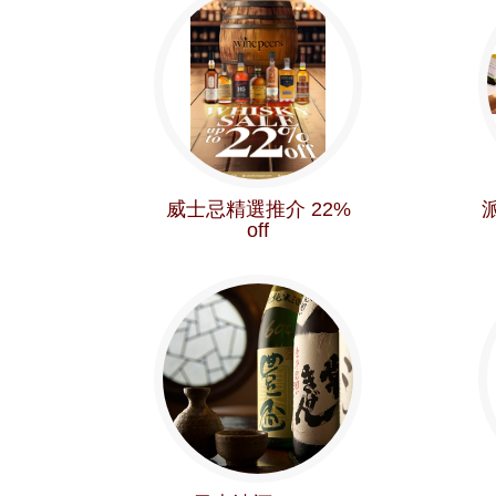
威士忌精選推介 22%
派
off