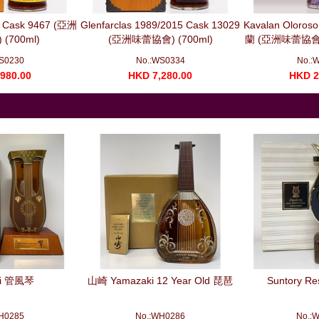
0 Cask 9467 (亞洲
Glenfarclas 1989/2015 Cask 13029
Kavalan Oloros
(700ml)
(亞洲味蕾協會) (700ml)
蘭 (亞洲味蕾協
干將 (
S0230
No.:WS0334
No.:
980.00
HKD 7,280.00
HKD 2
ki 管風琴
山崎 Yamazaki 12 Year Old 琵琶
Suntory R
H0285
No.:WH0286
No.: