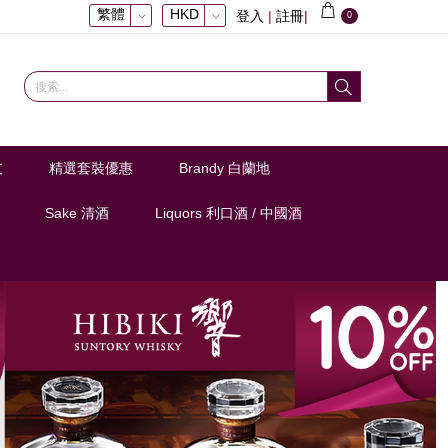
繁體
HKD
登入
|
註冊
|
0
支
精選套裝優惠
Brandy 白蘭地
Sake 清酒
Liquors 利口酒 / 中國酒