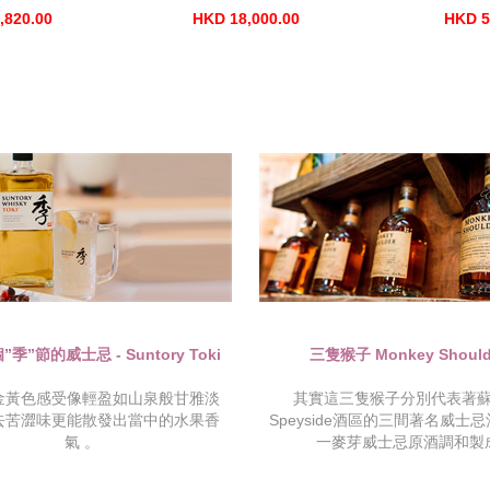
,820.00
HKD 18,000.00
HKD 5
季”節的威士忌 - Suntory Toki
三隻猴子 Monkey Should
金黃色感受像輕盈如山泉般甘雅淡
其實這三隻猴子分別代表著
去苦澀味更能散發出當中的水果香
Speyside酒區的三間著名威士
氣 。
一麥芽威士忌原酒調和製