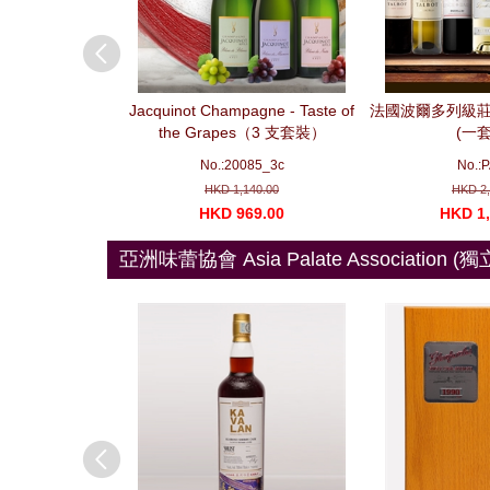
n - Pierre Gruber
Jacquinot Champagne - Taste of
法國波爾多列級莊
on Package No. 3
the Grapes（3 支套裝）
(一套
e bottles) 勃艮第精
A032
No.:20085_3c
No.:
No. 3
298.00
HKD 1,140.00
HKD 2,
068.00
HKD 969.00
HKD 1,
亞洲味蕾協會 Asia Palate Association (