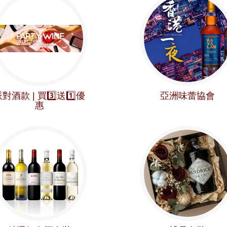
對酒款 | 買3️⃣送1️⃣優
亞洲味蕾協會
惠