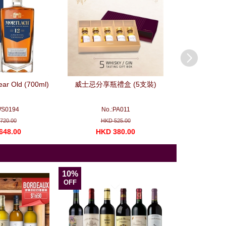
ear Old (700ml)
威士忌分享瓶禮盒 (5支裝)
法國波爾多列級
(一
WS0194
No.:PA011
No.
720.00
HKD 525.00
HKD 
648.00
HKD 380.00
HKD 1
10%
11%
OFF
OFF