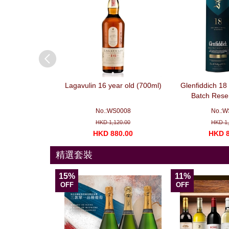
agne – Premium
Lagavulin 16 year old (700ml)
Glenfiddich 18
3 支套裝）
Batch Rese
A027
No.:WS0008
No.:W
310.00
HKD 1,120.00
HKD 1,
168.00
HKD 880.00
HKD 8
精選套裝
15%
11%
OFF
OFF