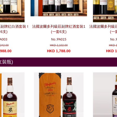
副牌紅白酒套裝 I
法國波爾多列級莊副牌紅酒套裝1
法國波爾多列級莊
6支)
(一套6支)
(一
PA003
No.:PA015
No.:
242.00
HKD 2,102.00
HKD 1
988.00
HKD 1,788.00
HKD 1
獨立裝瓶)