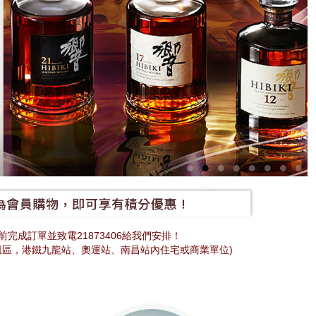
完成訂單並致電21873406給我們安排！
咀區，港鐵九龍站、奧運站、南昌站內住宅或商業單位)