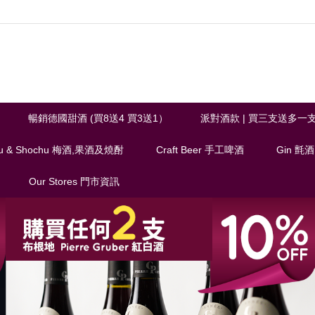
暢銷德國甜酒 (買8送4 買3送1）
派對酒款 | 買三支送多一
u & Shochu 梅酒,果酒及燒酎
Craft Beer 手工啤酒
Gin 氈酒
Our Stores 門市資訊