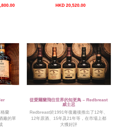
,800.00
HKD 20,520.00
er
從愛爾蘭飛往世界的知更鳥 – Redbreast
威士忌
蘇格蘭
Redbreast於1991年復廠後推出了12年、
忌酒廠的單
12年原酒、15年及21年等，在市場上都
成
大獲好評