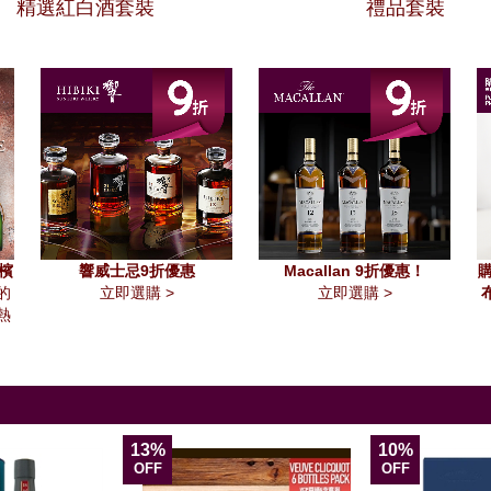
精選紅白酒套裝
禮品套裝
香檳
響威士忌9折優惠
Macallan 9折優惠！
購
的
立即選購 >
立即選購 >
熱
13%
10%
OFF
OFF