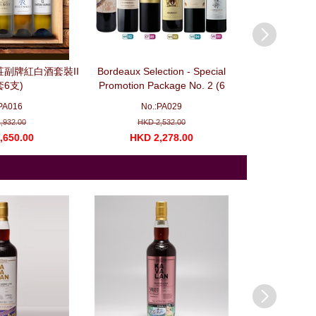
副牌紅白酒套裝II
Bordeaux Selection - Special
Burgundy Select
套6支)
Promotion Package No. 2 (6
- Special Promo
bottles)波爾多精選優惠套装 No. 2
(3 bottles)
PA016
No.:PA029
No.
,932.00
HKD 2,532.00
HKD 
,650.00
HKD 2,278.00
HKD 1