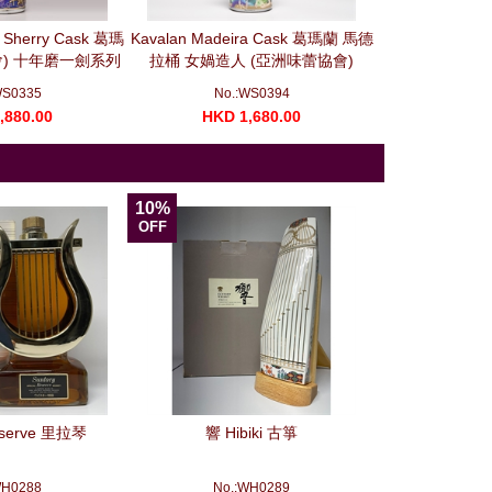
o Sherry Cask 葛瑪
Kavalan Madeira Cask 葛瑪蘭 馬德
Kavalan Port
會) 十年磨一劍系列
拉桶 女媧造人 (亞洲味蕾協會)
MMA Silver 
700ml)
(700ml)
(7
WS0335
No.:WS0394
No.
,880.00
HKD 1,680.00
HKD 1
10%
OFF
eserve 里拉琴
響 Hibiki 古箏
WH0288
No.:WH0289