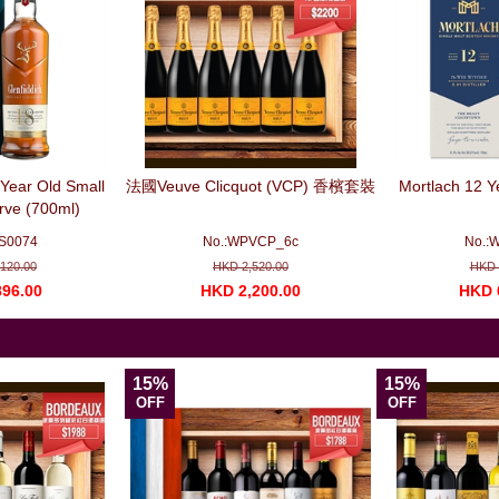
 Year Old Small
法國Veuve Clicquot (VCP) 香檳套裝
Mortlach 12 Y
rve (700ml)
S0074
No.:WPVCP_6c
No.:
120.00
HKD 2,520.00
HKD 
96.00
HKD 2,200.00
HKD 
15%
15%
OFF
OFF