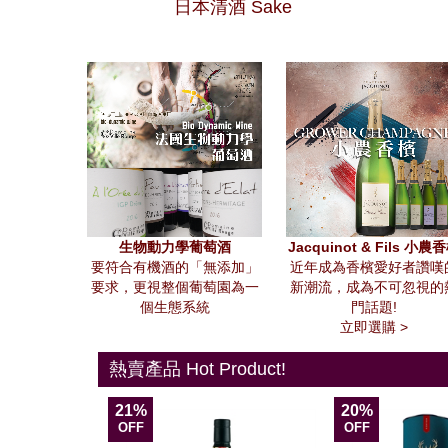
日本清酒 Sake
生物動力學葡萄酒
Jacquinot & Fils 小農
要符合有機酒的「無添加」
近年成為香檳愛好者讚嘆
要求，更視整個葡萄園為一
新潮流，成為不可忽視的
個生態系統
門話題!
立即選購 >
熱賣產品 Hot Product!
21%
20%
OFF
OFF