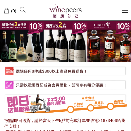
Wine
(
0
)
Peers
酒
朋
知
己
*如需即日送貨，請於當天下午5點前完成訂單並致電21873406給我
們安排！