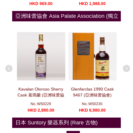
00
HKD 969.00
HKD 1,988.00
H
亞洲味蕾協會 Asia Palate Association (獨立
裝瓶)
oscatel
Kavalan Oloroso Sherry
Glenfarclas 1990 Cask
Glenf
10 噶瑪蘭
Cask 葛瑪蘭 (亞洲味蕾協
9467 (亞洲味蕾協會)
Cask
 (亞洲味蕾
會) 十年磨一劍系列 莫邪
(700ml)
No.:WS0229
No.:WS0230
)
(700ml)
00
HKD 2,880.00
HKD 6,980.00
H
日本 Suntory 樂器系列 (Rare 古物)