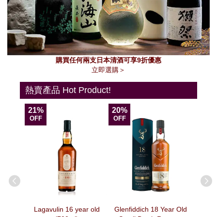
購買任何兩支日本清酒可享9折優惠
立即選購＞
熱賣產品 Hot Product!
21%
20%
13%
OFF
OFF
OFF
agne –
Lagavulin 16 year old
Glenfiddich 18 Year Old
法國Veuv