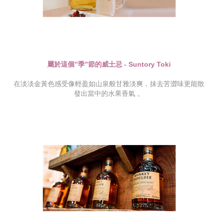
屬於這個”季”節的威士忌 - Suntory Toki
在淡淡金黃色感受像輕盈如山泉般甘雅淡爽，抹去苦澀味更能散
發出當中的水果香氣 。