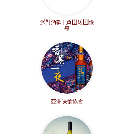
派對酒款 | 買3️⃣送1️⃣優
惠
亞洲味蕾協會