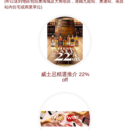
(即日送到地區包括奧海城及大角咀區，港鐵九龍站、奧運站、南昌
站內住宅或商業單位)
威士忌精選推介 22%
off