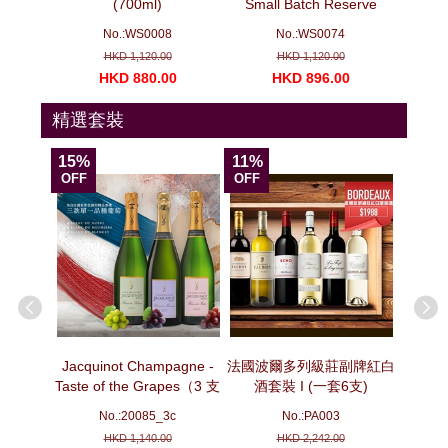
（3 支套
(700ml)
Small Batch Reserve
(700ml)
No.:WS0008
No.:WS0074
N
HKD 1,120.00
HKD 1,120.00
00
HKD 880.00
HKD 896.00
H
精選套裝
15%
11%
15%
OFF
OFF
OFF
ion -
Jacquinot Champagne -
法國波爾多列級莊副牌紅白
法國波
pecial
Taste of the Grapes（3 支
酒套裝 I (一套6支)
套
e No. 3
套裝）
No.:20085_3c
No.:PA003
ottles)
HKD 1,140.00
HKD 2,242.00
No. 3